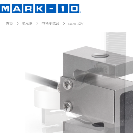
首页
ꄲ
显示器
ꄲ
电动测试台
ꄲ
series-R07