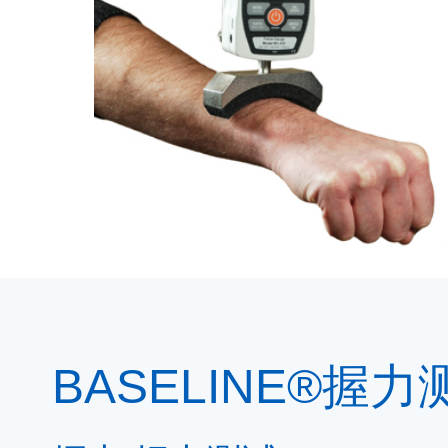
BASELINE®握